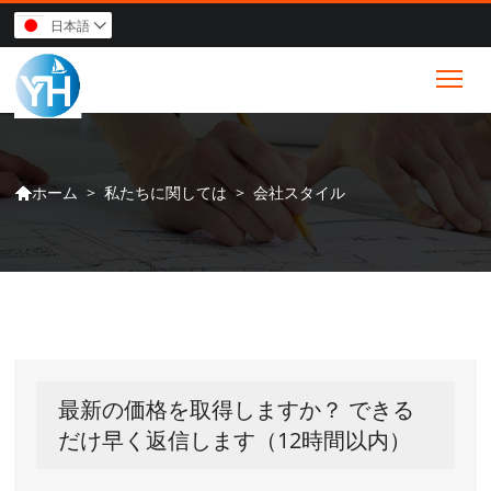
日本語

Tog
>
私たちに関しては
>
会社スタイル
ホーム

最新の価格を取得しますか？ できる
だけ早く返信します（12時間以内）