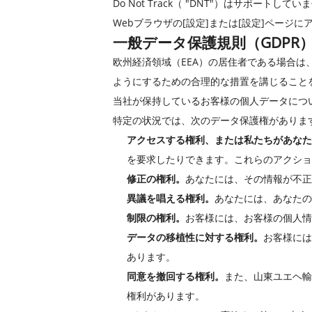
Do Not Track（ "DNT"）はサポ
Webブラウザの[設定]または[設定]ページ
一般データ保護規則（GDPR
欧州経済領域（EEA）の居住者である場合
ようにするための合理的な措置を講じること
当社が保持しているお客様の個人データにつ
特定の状況では、次のデータ保護権がありま
アクセスする権利、または私たちがあなた
を要求したりできます。これらのアクショ
修正の権利。
あなたには、その情報が不
異議を唱える権利。
あなたには、あなたの
制限の権利。
お客様には、お客様の個人情
データの移植性に対する権利。
お客様には
あります。
同意を撤回する権利。
また、山東ユエヘ輸
権利があります。