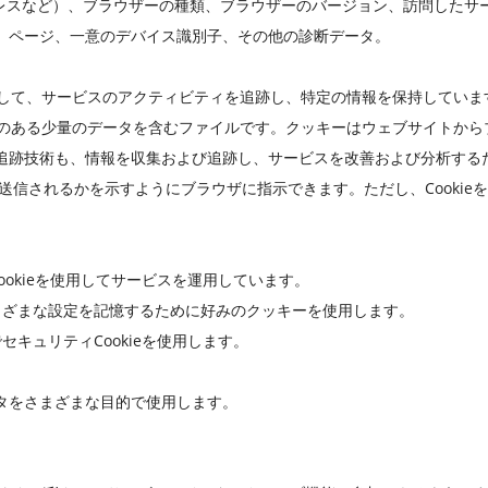
ドレスなど）、ブラウザーの種類、ブラウザーのバージョン、訪問したサ
。ページ、一意のデバイス識別子、その他の診断データ。
使用して、サービスのアクティビティを追跡し、特定の情報を保持していま
能性のある少量のデータを含むファイルです。クッキーはウェブサイトか
追跡技術も、情報を収集および追跡し、サービスを改善および分析する
eがいつ送信されるかを示すようにブラウザに指示できます。ただし、Cook
ookieを使用してサービスを運用しています。
まざまな設定を記憶するために好みのクッキーを使用します。
セキュリティCookieを使用します。
タをさまざまな目的で使用します。