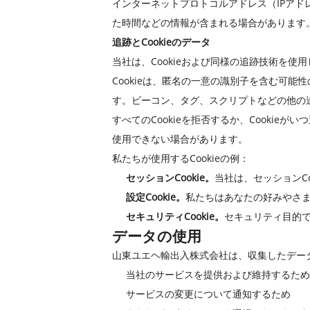
インターネットプロトコルアドレス（IPア
た時間などの情報が含まれる場合があります
追跡とCookieのデータ
当社は、Cookieおよび同様の追跡技術を
Cookieは、匿名の一意の識別子を含む可
す。ビーコン、タグ、スクリプトなどの他の
すべてのCookieを拒否するか、Cooki
使用できない場合があります。
私たちが使用するCookieの例：
セッションCookie。
当社は、セッションC
設定Cookie。
私たちはあなたの好みやさ
セキュリティCookie。
セキュリティ目的で
データの使用
山東ユエヘ輸出入株式会社は、収集したデー
当社のサービスを提供および維持するため
サービスの変更について通知するため