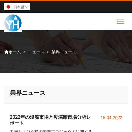
日本語

Tog
>
ニュース
>
業界ニュース
ホーム

業界ニュース
2022年の浚渫市場と浚渫船市場分析レ
16-04-2022
ポート
中国および近隣の浚渫プロジェクトに関する