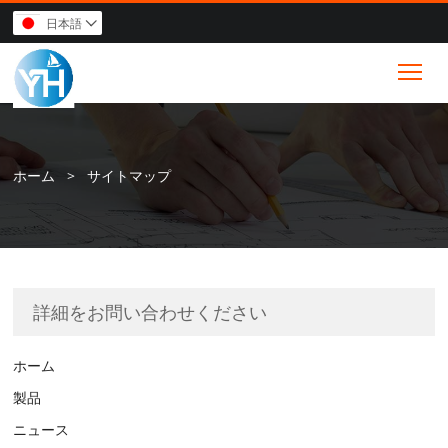
日本語

Tog
ホーム
>
サイトマップ
詳細をお問い合わせください
ホーム
製品
ニュース