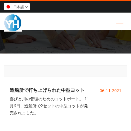
日本語

Tog
造船所で打ち上げられた中型ヨット
06-11-2021
喜びと川の管理のためのヨットボート。 11
月6日、造船所で2セットの中型ヨットが発
売されました。