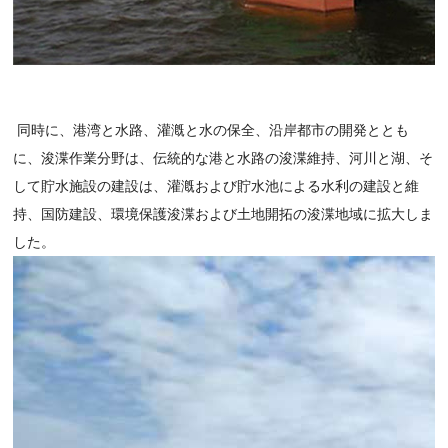
同時に、港湾と水路、灌漑と水の保全、沿岸都市の開発ととも
に、浚渫作業分野は、伝統的な港と水路の浚渫維持、河川と湖、そ
して貯水施設の建設は、灌漑および貯水池による水利の建設と維
持、国防建設、環境保護浚渫および土地開拓の浚渫地域に拡大しま
した。