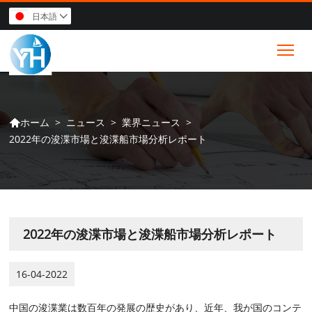
日本語

Tog
>
ニュース
>
業界ニュース
>
ホーム

2022年の浚渫市場と浚渫船市場分析レポート
2022年の浚渫市場と浚渫船市場分析レポート
16-04-2022
中国の浚渫業は数百年の発展の歴史があり、近年、我が国のコンテ