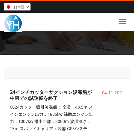
日本語

Tog
24インチカッターサクション浚渫船が
04-11-2021
中東での試運転を終了
6024カッター吸引浚渫船： 全長：48.5m メ
インエンジン出力：1885kw 補助エンジン出
力：1007kw 排出距離：3000m 浚渫深さ：
15m スパッドキャリア：装備 GPSシステ