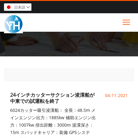
日本語

Tog
24インチカッターサクション浚渫船が
04-11-2021
中東での試運転を終了
6024カッター吸引浚渫船： 全長：48.5m メ
インエンジン出力：1885kw 補助エンジン出
力：1007kw 排出距離：3000m 浚渫深さ：
15m スパッドキャリア：装備 GPSシステ